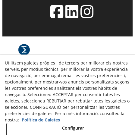
Utilitzem galetes pròpies i de tercers per millorar els nostres
© 08/2026 L'ESFERA: Maquetisme i
serveis, per motius tècnics, per millorar la vostra experiència
museografia. - Tots els drets reservats.
de navegació, per emmagatzemar les vostres preferències i,
opcionalment, per mostrar-vos anuncis personalitzats segons
les vostres preferències analitzant els vostres hàbits de
navegació. Seleccioneu ACCEPTAR per consentir totes les
galetes, seleccioneu REBUTJAR per rebutjar totes les galetes o
seleccioneu CONFIGURACIÓ per personalitzar les vostres
preferències de galetes. Per a més informació, consulteu la
nostra:
Política de Galetes
Configurar