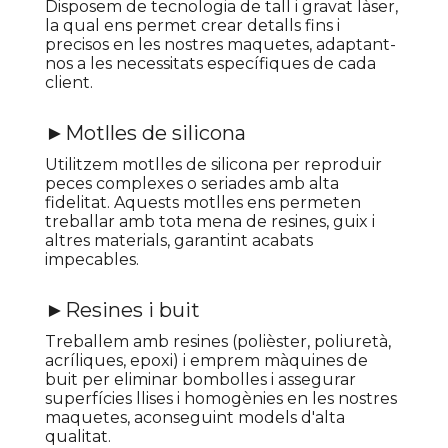
Disposem de tecnologia de tall i gravat làser,
la qual ens permet crear detalls fins i
precisos en les nostres maquetes, adaptant-
nos a les necessitats específiques de cada
client.
►Motlles de silicona
Utilitzem motlles de silicona per reproduir
peces complexes o seriades amb alta
fidelitat. Aquests motlles ens permeten
treballar amb tota mena de resines, guix i
altres materials, garantint acabats
impecables.
►Resines i buit
Treballem amb resines (polièster, poliuretà,
acríliques, epoxi) i emprem màquines de
buit per eliminar bombolles i assegurar
superfícies llises i homogènies en les nostres
maquetes, aconseguint models d'alta
qualitat.