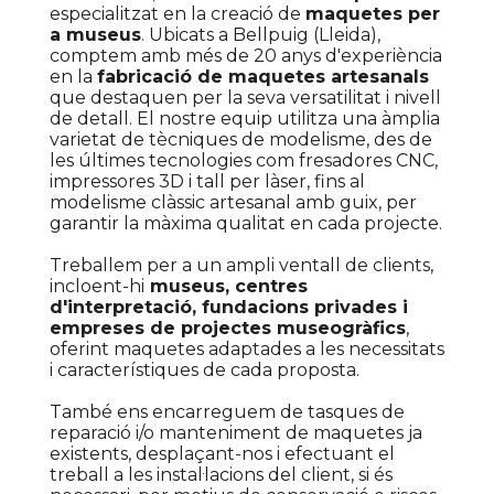
especialitzat en la creació de
maquetes per
a museus
. Ubicats a Bellpuig (Lleida),
comptem amb més de 20 anys d'experiència
en la
fabricació de maquetes artesanals
que destaquen per la seva versatilitat i nivell
de detall. El nostre equip utilitza una àmplia
varietat de tècniques de modelisme, des de
les últimes tecnologies com fresadores CNC,
impressores 3D i tall per làser, fins al
modelisme clàssic artesanal amb guix, per
garantir la màxima qualitat en cada projecte.
Treballem per a un ampli ventall de clients,
incloent-hi
museus, centres
d'interpretació, fundacions privades i
empreses de projectes museogràfics
,
oferint maquetes adaptades a les necessitats
i característiques de cada proposta.
També ens encarreguem de tasques de
reparació i/o manteniment de maquetes ja
existents, desplaçant-nos i efectuant el
treball a les instal·lacions del client, si és