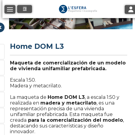
Tog
Toggle navigation
Home DOM L3
Maqueta de comercialización de un modelo
de vivienda unifamiliar prefabricada.
Escala 1:50.
Madera y metacrilato.
La maqueta de
Home DOM L3
, a escala 1:50 y
realizada en
madera y metacrilato
, es una
representación precisa de una vivienda
unifamiliar prefabricada. Esta maqueta fue
creada
para la comercialización del modelo
,
destacando sus características y diseño
innovador.