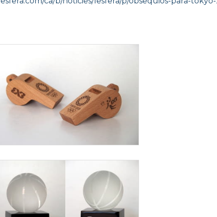
/lesfera.com/ca/b/noticies/lesfera/p/obsequios-para-tokyo