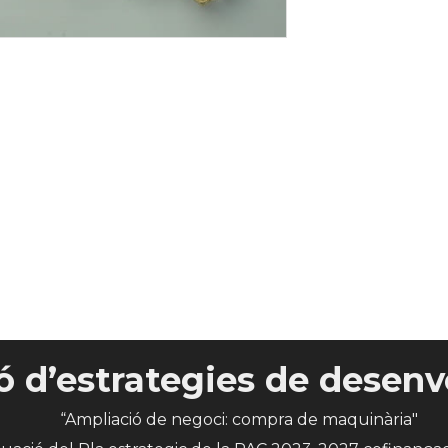
 d’estrategies de desenv
“Ampliació de negoci: compra de maquinària"