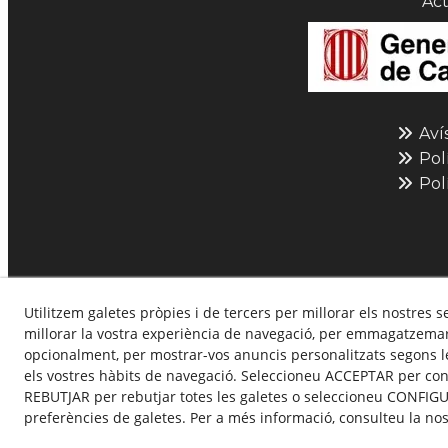
Act
Aví
Polí
Polí
Utilitzem galetes pròpies i de tercers per millorar els nostres s
millorar la vostra experiència de navegació, per emmagatzemar 
opcionalment, per mostrar-vos anuncis personalitzats segons le
els vostres hàbits de navegació. Seleccioneu ACCEPTAR per cons
© 08/2026 L'ESFERA: Maqu
REBUTJAR per rebutjar totes les galetes o seleccioneu CONFIGU
preferències de galetes. Per a més informació, consulteu la no