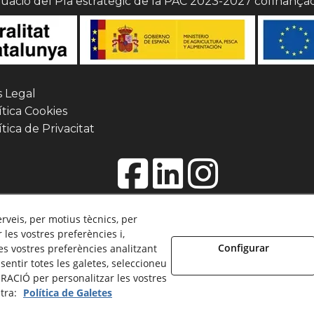
uació del Pla estrategic de la PAC 2023-2027 cofinança
s Legal
tica Cookies
tica de Privacitat
erveis, per motius tècnics, per
les vostres preferències i,
Configurar
s vostres preferències analitzant
entir totes les galetes, seleccioneu
etisme i museografia. - Tots els drets reservats.
RACIÓ per personalitzar les vostres
stra:
Política de Galetes